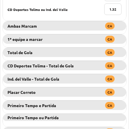
1.32
CD Deportes Tolima ou Ind. del Valle
Ambas Marcam
CA
1ª equipe a marcar
CA
Total de Gols
CA
CD Deportes Tolima - Total de Gols
CA
Ind. del Valle - Total de Gols
CA
Placar Correto
CA
Primeiro Tempo e Partida
CA
Primeiro Tempo ou Partida