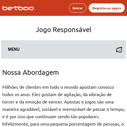
Entrar
Registre-se agora
Jogo Responsável
Nossa Abordagem
Nossa Política
Ajudando Você a Ficar no Controle
Limites de depósito
Gerenciamento de tempo
Pausa e Auto-exclusão
Segurança da Conta e Termos e Condições
Outras fontes de ajuda
Nossa Abordagem
Milhões de clientes em todo o mundo apostam conosco
todos os anos. Eles gostam de agitação, da vibração de
torcer e da emoção de vencer. Apostas e jogos são uma
maneira agradável, sociável e memorável de passar o tempo,
e é por isso que continuam sendo tão populares.
Infelizmente, para uma pequena porcentagem de pessoas, o