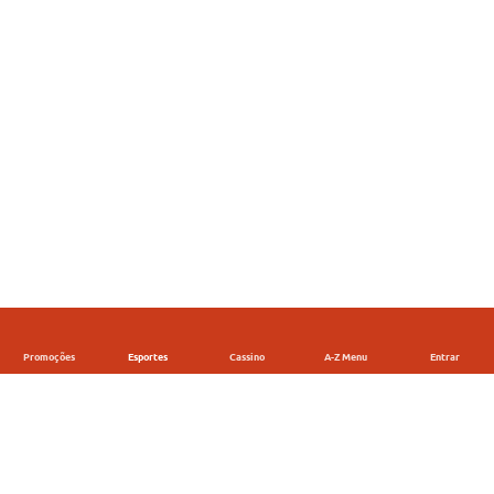
Promoções
Esportes
Cassino
A-Z Menu
Entrar