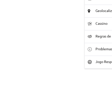
Geolocali
Cassino
Regras de 
Problemas
Jogo Resp