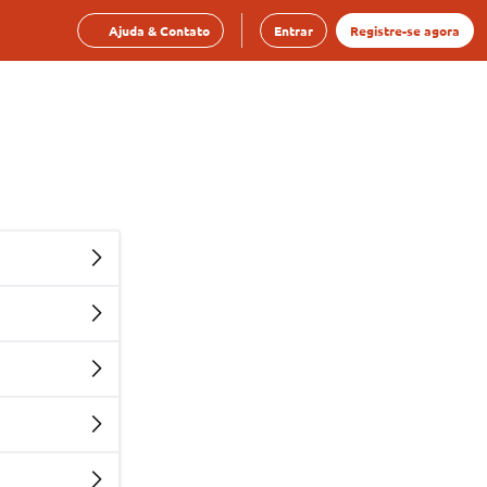
Ajuda & Contato
Entrar
Registre-se agora