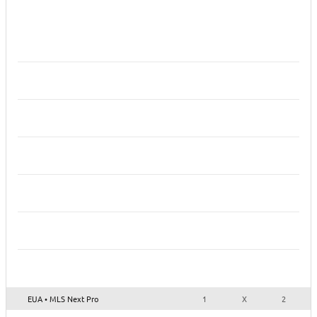
EUA • MLS Next Pro
1
X
2