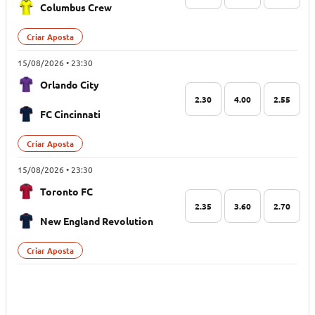
Columbus Crew
Criar Aposta
15/08/2026 • 23:30
Orlando City
2.30
4.00
2.55
FC Cincinnati
Criar Aposta
15/08/2026 • 23:30
Toronto FC
2.35
3.60
2.70
New England Revolution
Criar Aposta