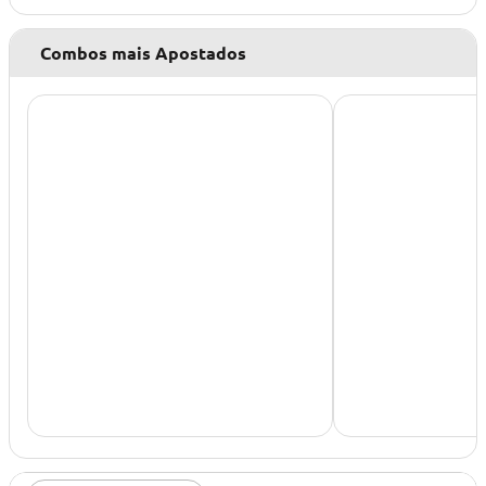
Combos mais Apostados