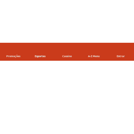
Promoções
Esportes
Cassino
A-Z Menu
Entrar
Aposte em Futebol