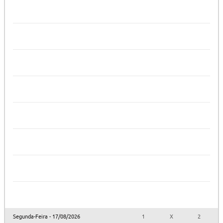
Segunda-Feira - 17/08/2026
1
X
2