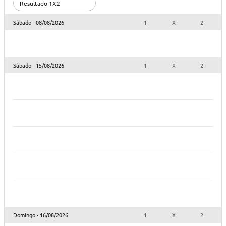
Resultado 1X2
Sábado - 08/08/2026
1
X
2
Sábado - 15/08/2026
1
X
2
Domingo - 16/08/2026
1
X
2