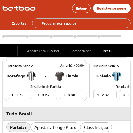
Entrar
Registre-se agora
Esportes
Apostas em Futebol
Competições
Brasil
Amanhã • 00:00
Brasileiro Serie A
Brasileiro Serie A
-
-
Botafogo
Fluminense
Grêmio
Resultado da Partida
Resultado d
1
2.25
X
3.25
2
3.30
1
2.37
X
3.
Tudo Brasil
Partidas
Apostas a Longo Prazo
Classificação