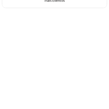
Mais Eventos