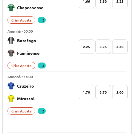
1.66
3.80
5.25
Chapecoense
Criar Aposta
3
Amanhã • 00:00
Botafogo
2.25
3.25
3.30
Fluminense
Criar Aposta
3
Amanhã • 14:00
Cruzeiro
1.70
3.70
5.00
Mirassol
Criar Aposta
3