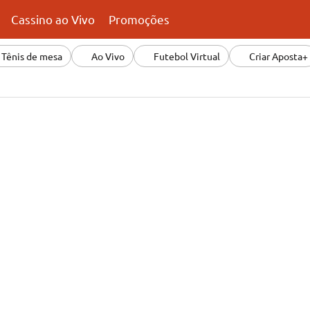
Cassino ao Vivo
Promoções
Tênis de mesa
Ao Vivo
Futebol Virtual
Criar Aposta+
l - Duplas
ATP Masters de Montreal - Duplas
Hoje • 16:45
Hoje • 16:45
-
-
O. Luz/R. Matos
H. Nys/E. Roger‑Vasselin
M. Granollers/H. Zeballos
 da Partida
Resultado da Partida
2
3.00
1
2.54
2
1.48