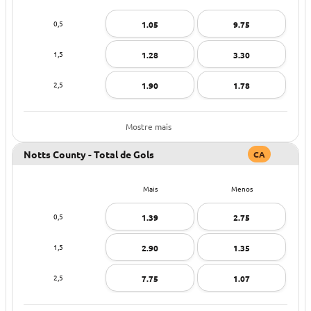
0,5
1.05
9.75
1,5
1.28
3.30
2,5
1.90
1.78
Mostre mais
Notts County - Total de Gols
CA
Mais
Menos
0,5
1.39
2.75
1,5
2.90
1.35
2,5
7.75
1.07