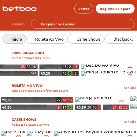
Entrar
Registre-se agora
Cassino
Início
Roleta Ao Vivo
Game Shows
Blackjack A
100% BRASILEIRO
Apresentadores Brasileiros
23
22
28
17
2
16
0/7
€0,20
10
0
8
ROLETA AO VIVO
See All
Jogue com seus dealers favoritos ao vivo
€0,20
22
34
18
€0,20
9
17
0
€0,50
20
15
1
21
12
23
GAME SHOWS
See All
Rodadas de Cassino ao Vivo