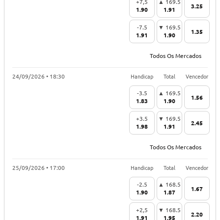
+7,5
▲ 169.5
3.25
1.90
1.91
-7.5
▼ 169.5
1.35
1.91
1.90
Todos Os Mercados
Handicap
Total
Vencedor
24/09/2026 • 18:30
-3.5
▲ 169.5
1.56
1.83
1.90
+3.5
▼ 169.5
2.45
1.98
1.91
Todos Os Mercados
Handicap
Total
Vencedor
25/09/2026 • 17:00
-2.5
▲ 168.5
1.67
1.90
1.87
+2,5
▼ 168.5
2.20
1.91
1.95