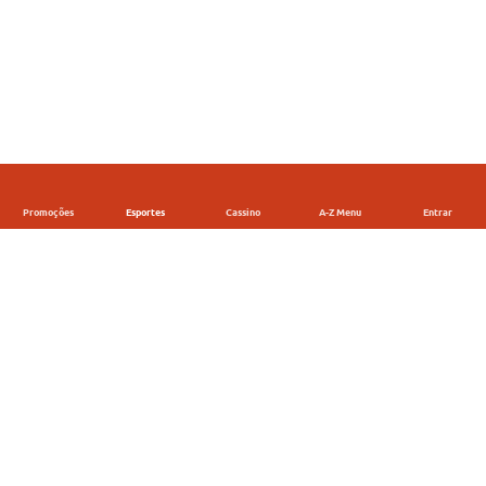
Promoções
Esportes
Cassino
A-Z Menu
Entrar