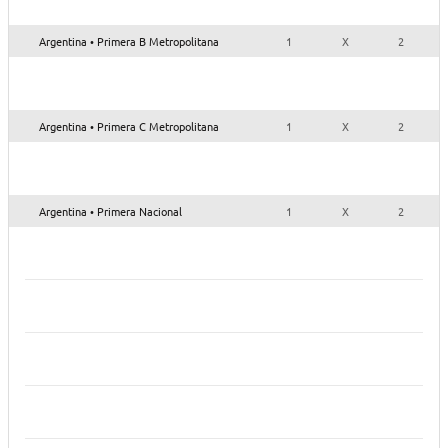
Argentina • Primera B Metropolitana
1
X
2
Argentina • Primera C Metropolitana
1
X
2
Argentina • Primera Nacional
1
X
2