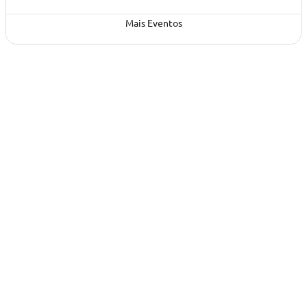
Mais Eventos