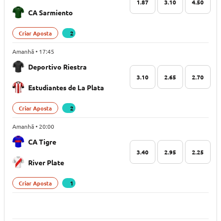
1.87
3.10
4.50
CA Sarmiento
Criar Aposta
2
Amanhã • 17:45
Deportivo Riestra
3.10
2.65
2.70
Estudiantes de La Plata
Criar Aposta
2
Amanhã • 20:00
CA Tigre
3.40
2.95
2.25
River Plate
Criar Aposta
1