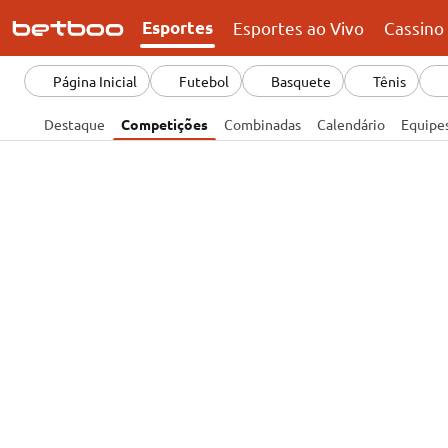
Esportes
Esportes ao Vivo
Cassino
Página Inicial
Futebol
Basquete
Tênis
Destaque
Competições
Combinadas
Calendário
Equipe
Principais
competições
Desculpe,
no
B
momento
r
28
não há
a
B
eventos
s
r
disponíveis
il
a
E
para esta
e
si
F
32
região.
ir
l
L
I
o
C
n
S
u
g
C
A
e
p
l
a
32
o
ri
a
m
A
V
e
t
p
r
H
i
B
AGO.
e
e
g
A
07
o
v
r
o
e
m
j
o
r
n
n
i
M
E
e