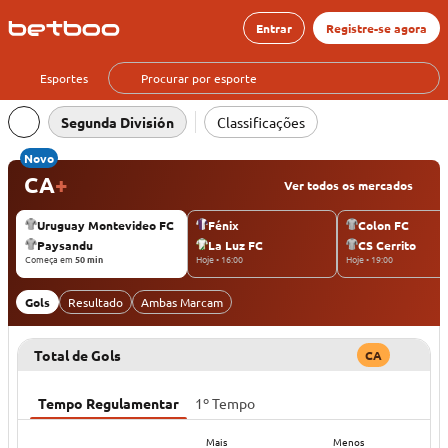
Entrar
Registre-se agora
Esportes
Segunda División
Classificações
Novo
CA
+
Ver todos os mercados
Uruguay Montevideo FC
Fénix
Colon FC
Paysandu
La Luz FC
CS Cerrito
Começa em
50 min
Hoje • 16:00
Hoje • 19:00
Gols
Resultado
Ambas Marcam
Total de Gols
CA
Tempo Regulamentar
1º Tempo
Mais
Menos