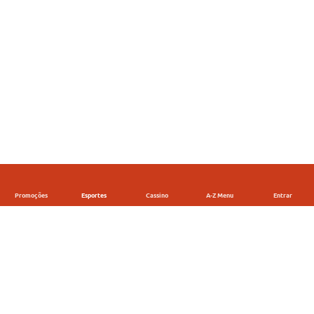
Promoções
Esportes
Cassino
A-Z Menu
Entrar