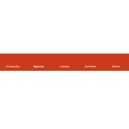
Promoções
Esportes
Cassino
A-Z Menu
Entrar
Basquete virtual: apostas dinâmicas