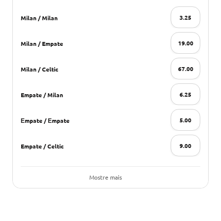
3.25
Milan / Milan
19.00
Milan / Empate
67.00
Milan / Celtic
6.25
Empate / Milan
5.00
Еmpate / Еmpate
9.00
Empate / Celtic
Mostre mais