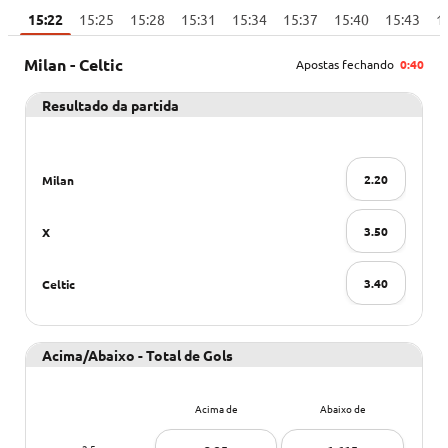
15:22
15:25
15:28
15:31
15:34
15:37
15:40
15:43
1
Milan - Celtic
Apostas fechando
0:40
Resultado da partida
2.20
Milan
3.50
X
3.40
Celtic
Acima/Abaixo - Total de Gols
Acima de
Abaixo de