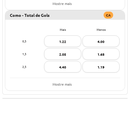
Mostre mais
Como - Total de Gols
CA
Mais
Menos
0,5
1.22
4.00
1,5
2.05
1.68
2,5
4.40
1.19
Mostre mais