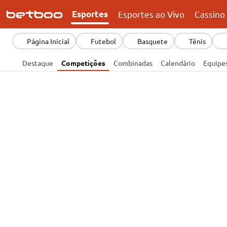
Esportes
Esportes ao Vivo
Cassino
Página Inicial
Futebol
Basquete
Tênis
Destaque
Competições
Combinadas
Calendário
Equipe
Principais
competições
Desculpe,
no
B
momento
r
28
não há
a
B
eventos
s
r
disponíveis
il
a
E
para esta
e
si
F
32
região.
ir
l
L
I
o
C
n
S
u
g
C
A
e
p
l
a
35
o
ri
a
m
A
V
e
t
p
r
H
i
B
AGO.
e
e
g
A
07
o
v
r
o
e
m
j
o
r
n
n
i
M
E
e