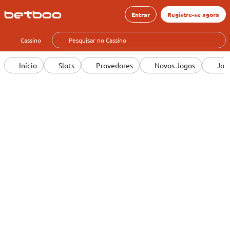
Entrar
Registre-se agora
Cassino
Início
Slots
Provedores
Novos Jogos
Jog