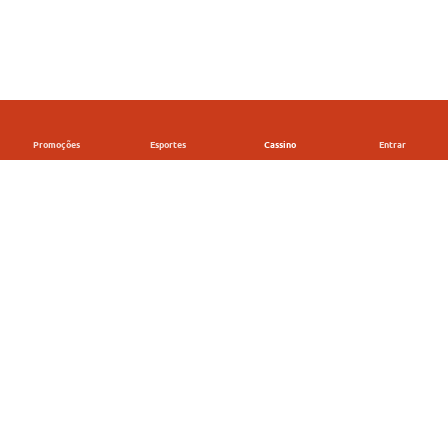
Promoções
Esportes
Cassino
Entrar
Esportes
Apostas Esportivas
Apostas ao Vivo
Futebol