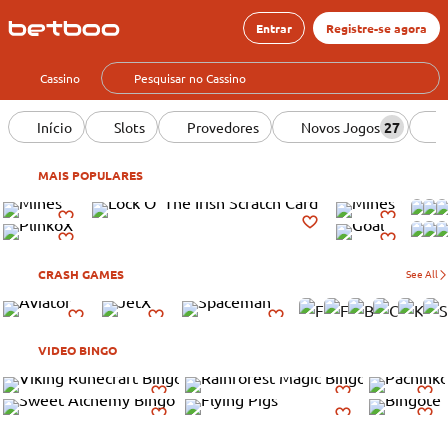
Entrar
Registre-se agora
Cassino
Início
Slots
Provedores
Novos Jogos
27
J
MAIS POPULARES
CRASH GAMES
See All
VIDEO BINGO