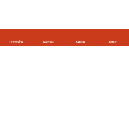
Promoções
Esportes
Cassino
Entrar
Esportes
Apostas Esportivas
Apostas ao Vivo
Futebol