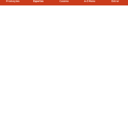
Promoções
Esportes
Cassino
A-Z Menu
Entrar
Aposte em Voleibol
Esportes
Apostas Esportivas
Apostas ao Vivo