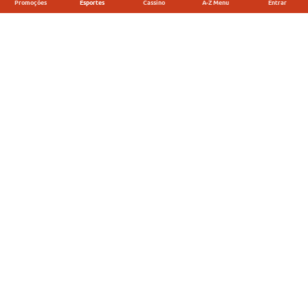
Promoções
Esportes
Cassino
A-Z Menu
Entrar
Aposte em Voleibol
Esportes
Apostas Esportivas
Apostas ao Vivo