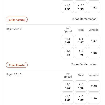
-1,5
▼ 8.5
1.62
2.35
1.95
Todos Os Mercados
Criar Aposta
Run
Hoje • 23:15
Total
Vencedor
Spread
-1,5
▲ 8
1.87
2.45
1.87
+1,5
▼ 8
1.95
1.56
1.95
Todos Os Mercados
Criar Aposta
Run
Hoje • 23:15
Total
Vencedor
Spread
+1,5
▲ 8
2.05
1.50
1.95
-1,5
▼ 8
1.80
2.65
1.87