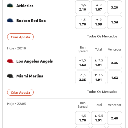
+1,5
▲ 9
Athletics
3.20
2.10
1.87
-1,5
▼ 9
Boston Red Sox
1.36
1.70
1.95
Todos Os Mercados
Criar Aposta
Run
Hoje • 20:10
Total
Vencedor
Spread
+1,5
▲ 7.5
Los Angeles Angels
2.35
1.62
1.91
-1,5
▼ 7.5
Miami Marlins
1.62
2.35
1.91
Todos Os Mercados
Criar Aposta
Run
Hoje • 22:05
Total
Vencedor
Spread
+1,5
▲ 9.5
2.40
1.70
1.91