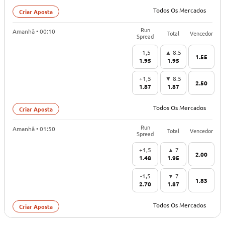
Todos Os Mercados
Criar Aposta
Run
Amanhã • 00:10
Total
Vencedor
Spread
-1,5
▲ 8.5
1.55
1.95
1.95
+1,5
▼ 8.5
2.50
1.87
1.87
Todos Os Mercados
Criar Aposta
Run
Amanhã • 01:50
Total
Vencedor
Spread
+1,5
▲ 7
2.00
1.48
1.95
-1,5
▼ 7
1.83
2.70
1.87
Todos Os Mercados
Criar Aposta