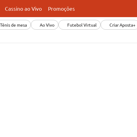
Cassino ao Vivo
Promoções
Tênis de mesa
Ao Vivo
Futebol Virtual
Criar Aposta+
a Longo Prazo
Especiais
Linhas de Jogo
League Baseball
Total
Vencedor
▲ 8
2.15
1.83
▼ 8
1.72
2.00