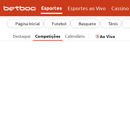
Esportes
Esportes ao Vivo
Cassino
Página Inicial
Futebol
Basquete
Tênis
Destaque
Competições
Calendário
Ao Vivo
3
Principais
Partidas
Apostas 
competições
M
Listar
a
Com
Horá
por
j
petiç
rios
A
o
ões
m
América Do Norte • Major 
Run Spread
r
é
L
r
Todos
Hoje • 22:40
e
i
os
a
c
New
países
+1,5
g
a
York
1.56
América
u
d
Mets
do Norte
e
o
Pittsburgh
B
N
-1,5
T
Pirates
a
o
2.45
39
u
s
r
d
e
t
M