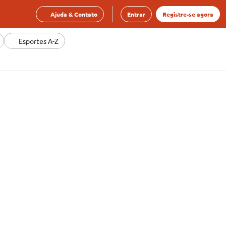
Ajuda & Contato
Entrar
Registre-se agora
Esportes A-Z
Assista
Selecione um evento...
Selecione
na lista de
eventos ao
vivo para
visualizar os
meios de
transmissão.
Minhas