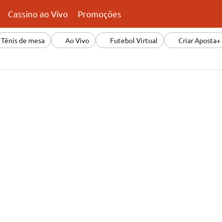
Cassino ao Vivo
Promoções
Tênis de mesa
Ao Vivo
Futebol Virtual
Criar Aposta+
Premier League
2º Q < 06:30
Ao Vivo
çando
agora
Ao Vivo
Spread
Pontos
Vencedor
+11,5
▲ 130.5
-
Namugongo Blazers
Equity Bank
13
5.25
1.78
1.85
-11,5
▼ 130.5
Ulinzi
26
1.11
1.90
1.83
 SUSPENSOS