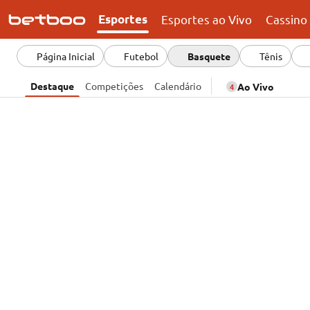
Esportes
Esportes ao Vivo
Cassino
Página Inicial
Futebol
Basquete
Tênis
Destaque
Competições
Calendário
Ao Vivo
4
Amistosos Internacionais - Feminino
NBL
4º Q < 01:15
Come
Ao Vivo
-
68
65
Suécia
Finlândia
City Oilers
MERCADOS SUSPENSOS
MERCADOS
B
P
a
r
s
o
q
m
B
A
u
o
a
v
e
ç
s
i
t
õ