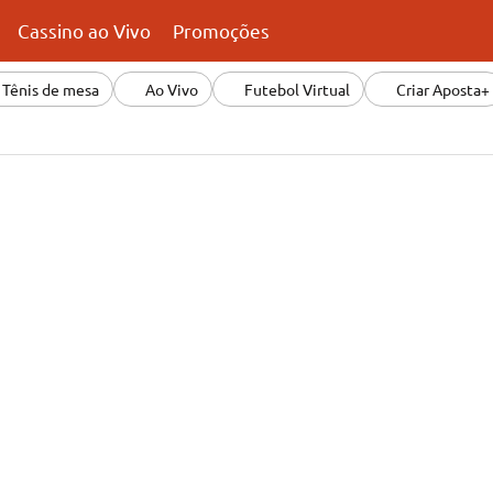
Cassino ao Vivo
Promoções
Tênis de mesa
Ao Vivo
Futebol Virtual
Criar Aposta+
Campeonato Sul-Americano - Feminino
Hoje • 20:30
2º Q < 02:15
Ao Vivo
Spread
Pontos
Vencedor
Spread
Pontos
Vencedor
-3,5
-12.5
▲ 138.5
▲ 128.5
Colômbia
1.50
1.09
1.87
1.75
1.83
1.72
+3.5
+12,5
▼ 138.5
▼ 128.5
Paraguai
2.35
5.75
1.80
1.91
1.83
1.95