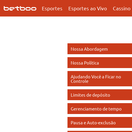
Esportes
Esportes ao Vivo
Cassino
Nossa Abordagem
Nossa Política
Ajudando Você a Ficar no
Controle
Limites de depósito
Gerenciamento de tempo
Pausa e Auto-exclusão