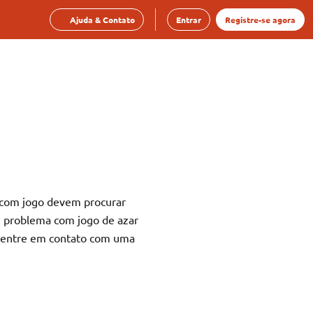
Ajuda & Contato
Entrar
Registre-se agora
 com jogo devem procurar
u problema com jogo de azar
r entre em contato com uma