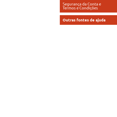
Segurança da Conta e
Termos e Condições
Outras fontes de ajuda