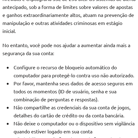
antecipado, sob a forma de limites sobre valores de apostas
e ganhos extraordinariamente altos, atuam na prevenção de
manipulação e outras atividades criminosas em estágio
inicial.
No entanto, você pode nos ajudar a aumentar ainda mais a
segurança da sua conta:
Configure o recurso de bloqueio automático do
computador para protegê-lo contra uso não autorizado.
Por favor, mantenha seus dados de acesso seguros em
todos os momentos (ID de usuário, senha e sua
combinação de perguntas e respostas).
Não compartilhe as credenciais da sua conta de jogos,
detalhes do cartão de crédito ou da conta bancária.
Não deixe o computador ou o dispositivo sem vigilância
quando estiver logado em sua conta