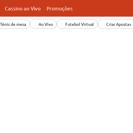
Cassino ao Vivo
Promoções
Tênis de mesa
Ao Vivo
Futebol Virtual
Criar Aposta+