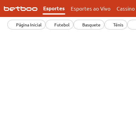
Esportes
Esportes ao Vivo
Cassino
Página Inicial
Futebol
Basquete
Tênis
Desculpe,
no
momento
não há
eventos
disponíveis
para esta
região.
A
o
V
H
i
AGO.
08
o
v
j
o
E
e
s
p