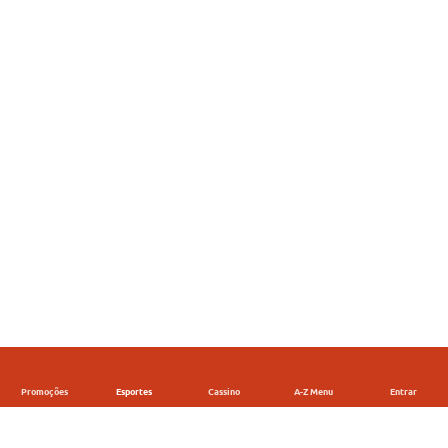
Promoções
Esportes
Cassino
A-Z Menu
Entrar