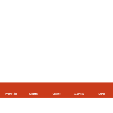
Promoções
Esportes
Cassino
A-Z Menu
Entrar