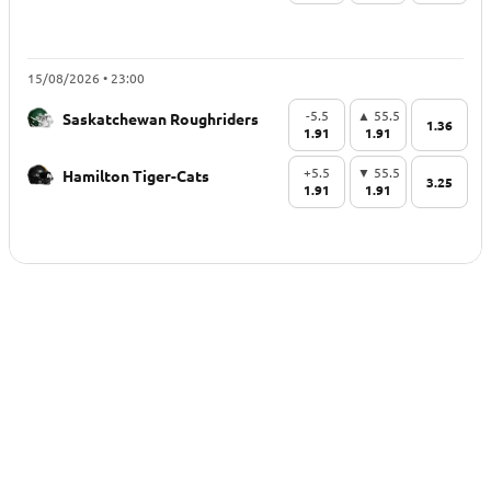
15/08/2026 • 23:00
-5.5
▲ 55.5
Saskatchewan Roughriders
1.36
1.91
1.91
+5.5
▼ 55.5
Hamilton Tiger-Cats
3.25
1.91
1.91