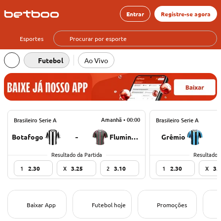
Entrar
Registre-se agora
Esportes
Futebol
Ao Vivo
Amanhã • 00:00
Brasileiro Serie A
Brasileiro Serie A
-
-
Botafogo
Fluminense
Grêmio
Resultado da Partida
Resultado 
1
2.30
X
3.25
2
3.10
1
2.30
X
3.
Baixar App
Futebol hoje
Promoções