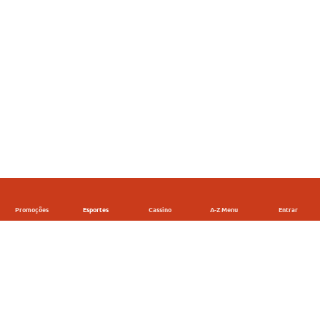
Promoções
Esportes
Cassino
A-Z Menu
Entrar