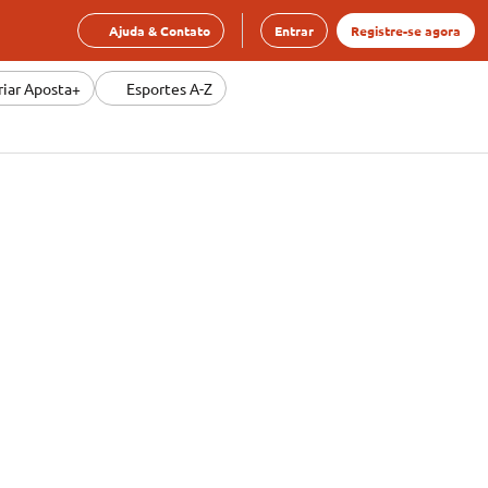
Ajuda & Contato
Entrar
Registre-se agora
riar Aposta+
Esportes A-Z
Assista
Selecione um evento...
Não há
transmissão
ao vivo
disponível
no
momento
para este
evento