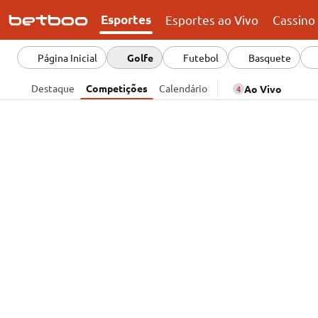
Esportes
Esportes ao Vivo
Cassino
Página Inicial
Golfe
Futebol
Basquete
Destaque
Competições
Calendário
Ao Vivo
4
Mundo
Mundo | The Presid
PGA
Presidents
7
Tour
Cup - 2026
20/09/2026
US
•
21:00
1
Masters
Todas
Winner
The Open
1
Championship
Vencedor
Campeonato
1
do
PGA US
Torneio
US Open
1
Championship
15.00
1.25
4.50
EUA
Empate
Internationals
The