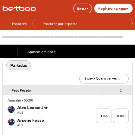
Entrar
Registre-se agora
Esportes
Apostas em Boxe
Partidas
2way - Quem vai vencer?
Peso Pesado
1
2
Amanhã • 05:00
Alex Leapai Jnr
AUS
1.06
8.00
Arsene Fosso
AUS