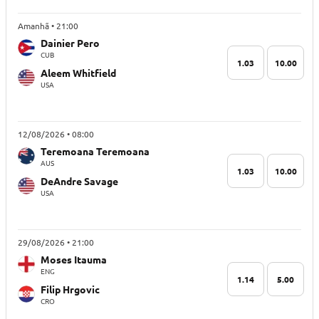
Amanhã • 21:00
Dainier Pero
CUB
1.03
10.00
Aleem Whitfield
USA
12/08/2026 • 08:00
Teremoana Teremoana
AUS
1.03
10.00
DeAndre Savage
USA
29/08/2026 • 21:00
Moses Itauma
ENG
1.14
5.00
Filip Hrgovic
CRO