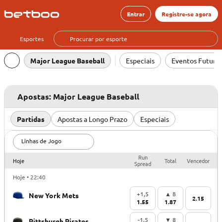
Entrar
Registre-se agora
Esportes
Major League Baseball
Especiais
Eventos Futuro
Apostas: Major League Baseball
Partidas
Apostas a Longo Prazo
Especiais
Linhas de Jogo
Run
Hoje
Total
Vencedor
Spread
Hoje • 22:40
+1,5
▲ 8
New York Mets
2.15
1.55
1.87
-1,5
▼ 8
Pittsburgh Pirates