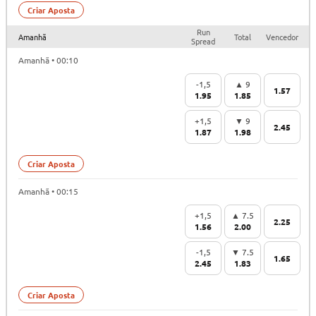
Criar Aposta
Run
Amanhã
Total
Vencedor
Spread
Amanhã • 00:10
-1,5
▲ 9
1.57
1.95
1.85
+1,5
▼ 9
2.45
1.87
1.98
Criar Aposta
Amanhã • 00:15
+1,5
▲ 7.5
2.25
1.56
2.00
-1,5
▼ 7.5
1.65
2.45
1.83
Criar Aposta