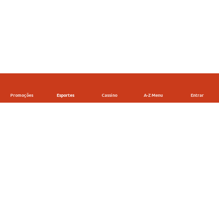
Promoções
Esportes
Cassino
A-Z Menu
Entrar