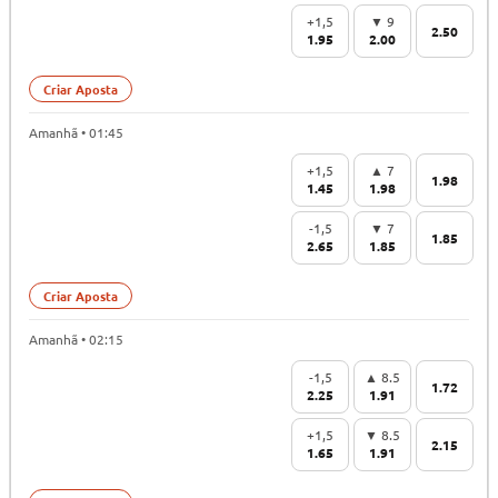
+1,5
▼ 9
2.50
1.95
2.00
Criar Aposta
Amanhã • 01:45
+1,5
▲ 7
1.98
1.45
1.98
-1,5
▼ 7
1.85
2.65
1.85
Criar Aposta
Amanhã • 02:15
-1,5
▲ 8.5
1.72
2.25
1.91
+1,5
▼ 8.5
2.15
1.65
1.91