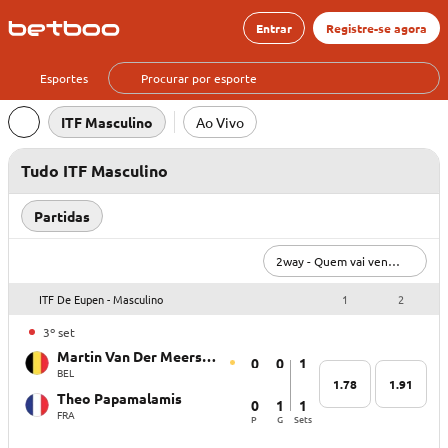
Entrar
Registre-se agora
Esportes
ITF Masculino
Ao Vivo
Tudo ITF Masculino
Partidas
2way - Quem vai vencer?
ITF De Eupen - Masculino
1
2
3º set
Martin Van Der Meerschen
0
0
1
BEL
1.78
1.91
Theo Papamalamis
0
1
1
FRA
P
G
Sets