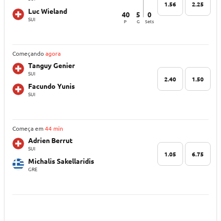
1.56
2.25
Luc Wieland
40
5
0
SUI
P
G
Sets
Começando
agora
Tanguy Genier
SUI
2.40
1.50
Facundo Yunis
SUI
Começa em
44 min
Adrien Berrut
SUI
1.05
6.75
Michalis Sakellaridis
GRE