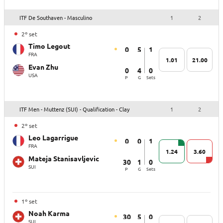
ITF De Southaven - Masculino
1
2
2º set
Timo Legout
0
5
1
FRA
1.01
21.00
Evan Zhu
0
4
0
USA
P
G
Sets
ITF Men - Muttenz (SUI) - Qualification - Clay
1
2
2º set
Leo Lagarrigue
0
0
1
FRA
1.24
3.60
Mateja Stanisavljevic
30
1
0
SUI
P
G
Sets
1º set
Noah Karma
30
5
0
SUI