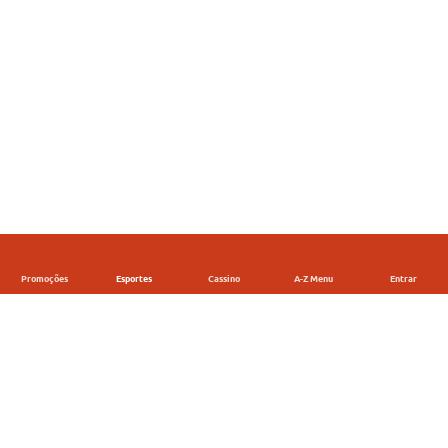
Promoções
Esportes
Cassino
A-Z Menu
Entrar