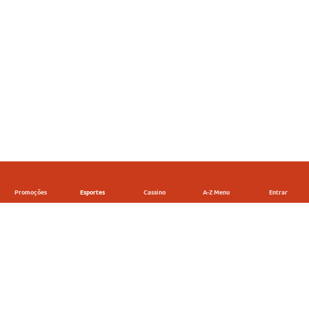
Promoções
Esportes
Cassino
A-Z Menu
Entrar