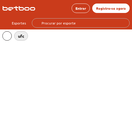
Entrar
Registre-se agora
Esportes
ufc