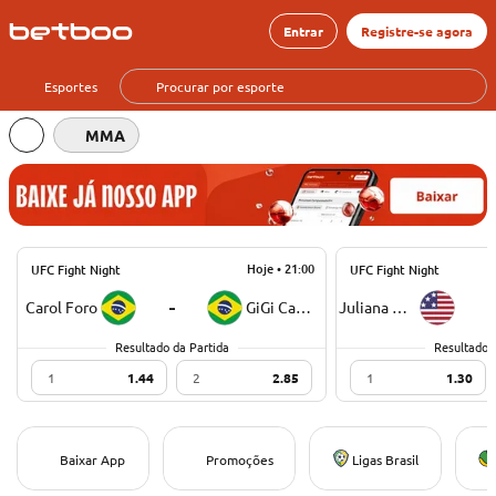
Entrar
Registre-se agora
Esportes
MMA
Hoje • 21:00
UFC Fight Night
UFC Fight Night
-
-
Carol Foro
GiGi Canuto
Juliana Miller
Resultado da Partida
Resultado 
1
1.44
2
2.85
1
1.30
Baixar App
Promoções
Ligas Brasil