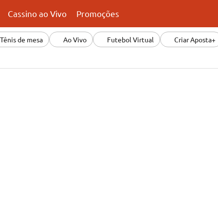
Cassino ao Vivo
Promoções
Tênis de mesa
Ao Vivo
Futebol Virtual
Criar Aposta+
uei no Gelo
Competições
Suíça
zo