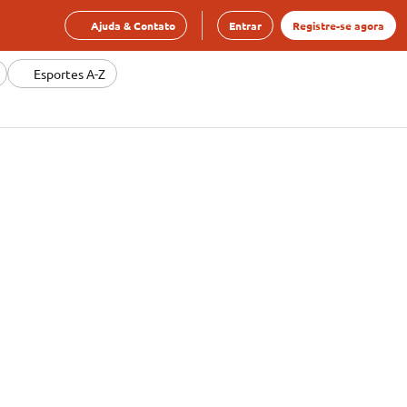
Ajuda & Contato
Entrar
Registre-se agora
Esportes A-Z
Assista
Selecione um evento...
Selecione
na lista de
eventos ao
vivo para
visualizar os
meios de
transmissão.
Minhas