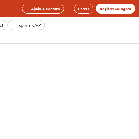
Ajuda & Contato
Entrar
Registre-se agora
al
Esportes A-Z
i
Assista
Selecione um evento...
Selecione
na lista de
eventos ao
vivo para
visualizar os
meios de
transmissão.
Minhas