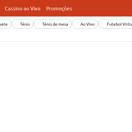
Cassino ao Vivo
Promoções
uete
Tênis
Tênis de mesa
Ao Vivo
Futebol Virtu
uei no Gelo
Competições
Europa
Liga dos Campeões de Hóque