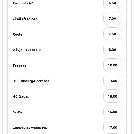
6.50
Frölunda HC
7.00
Skelleftea AIK
7.50
Rogle
8.00
Växjö Lakers HC
10.00
Tappara
11.00
HC Fribourg-Gotteron
15.00
HC Davos
15.00
SaiPa
17.00
Geneve Servette HC