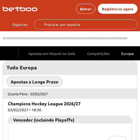
Entrar
Registre-se agora
Esportes
Apostas em Hóquei no Gelo
Competições
Europa
Tudo Europa
Apostas a Longo Prazo
Quarta-Feira - 03/02/2027
Champions Hockey League 2026/27
03/02/2027 • 18:30
Vencedor (incluindo Playoffs)