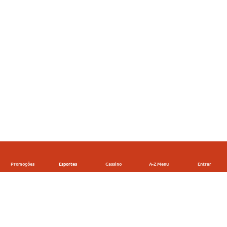
Promoções
Esportes
Cassino
A-Z Menu
Entrar