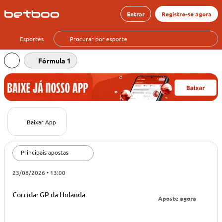
Entrar
Registre-se agora
Esportes
Fórmula 1
Baixar App
Principais apostas
23/08/2026 • 13:00
Corrida: GP da Holanda
Aposte agora