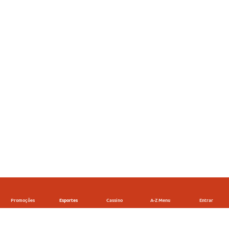
Promoções
Esportes
Cassino
A-Z Menu
Entrar