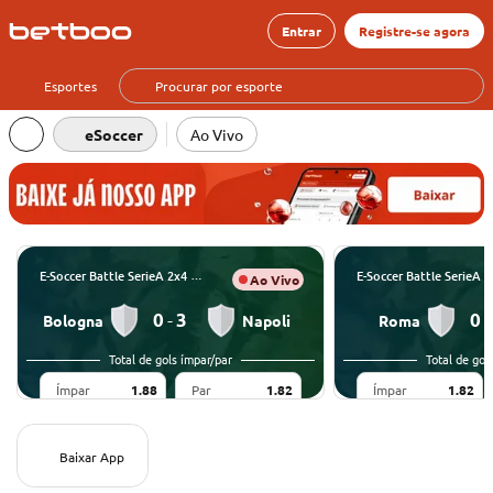
Entrar
Registre-se agora
Esportes
eSoccer
Ao Vivo
E-Soccer Battle SerieA 2x4 Minutes
Ao Vivo
-
-
0
3
0
Bologna
Napoli
Roma
Total de gols ímpar/par
Total de gol
Ímpar
1.88
Par
1.82
Ímpar
1.82
Baixar App