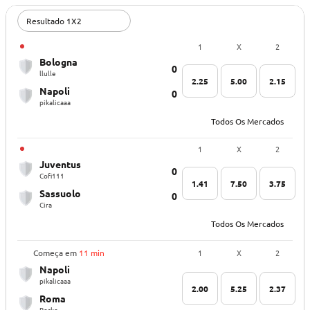
Resultado 1X2
1
X
2
Bologna
0
llulle
2.25
5.00
2.15
Napoli
0
pikalicaaa
Todos Os Mercados
1
X
2
Juventus
0
Cofi111
1.41
7.50
3.75
Sassuolo
0
Cira
Todos Os Mercados
1
X
2
Começa em
11 min
Napoli
pikalicaaa
2.00
5.25
2.37
Roma
Bosko