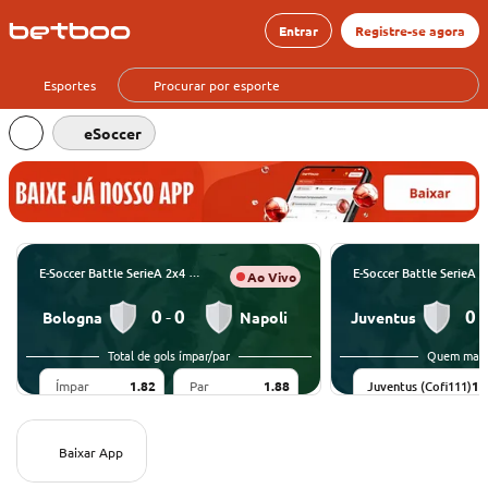
Entrar
Registre-se agora
Esportes
eSoccer
E-Soccer Battle SerieA 2x4 Minutes
Ao Vivo
-
-
0
0
0
Bologna
Napoli
Juventus
Total de gols ímpar/par
Quem marca
Ímpar
1.82
Par
1.88
Juventus (Cofi111)
1.
Baixar App