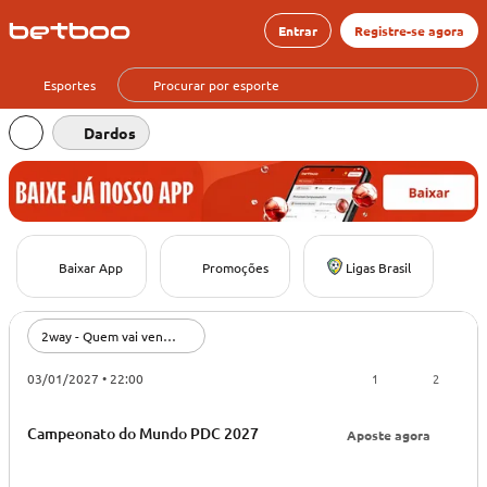
Entrar
Registre-se agora
Esportes
Dardos
Baixar App
Promoções
Ligas Brasil
2way - Quem vai vencer?
1
2
03/01/2027 • 22:00
Campeonato do Mundo PDC 2027
Aposte agora