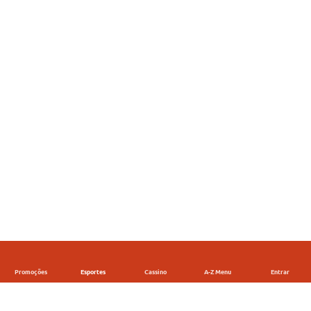
Promoções
Esportes
Cassino
A-Z Menu
Entrar