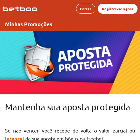
Entrar
Registre-se agora
Minhas Promoções
Mantenha sua aposta protegida
Se não vencer, você recebe de volta o valor parcial ou
integral
da sua aposta em bônus ou freebet.