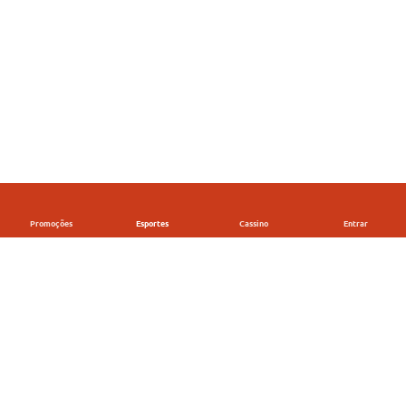
Promoções
Esportes
Cassino
Entrar
Esportes
Apostas Esportivas