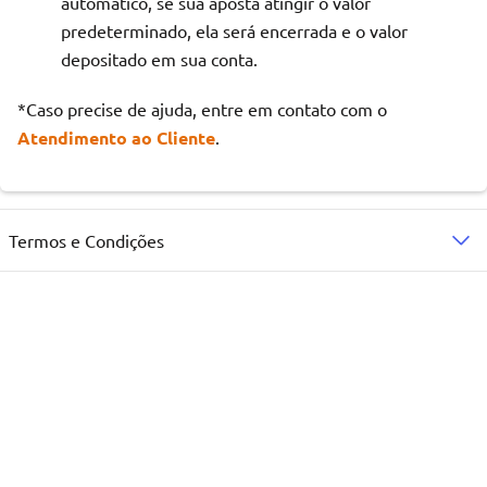
automático, se sua aposta atingir o valor
predeterminado, ela será encerrada e o valor
depositado em sua conta.
*Caso precise de ajuda, entre em contato com o
Atendimento ao Cliente
.
Termos e Condições